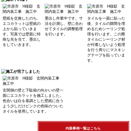
壁紙を交換したのち、
墨出し作業中です。寸
タイルを一面に貼った
エコカラットは壁紙の
法を計測し、壁に合わ
後、タイルの隙間を埋
上から貼っていきま
せてタイルの調整処理
めるためシーリング処
す。写真では壁面に特
を行います。
理を行います。この際
殊な光を当て、墨出し
タイルにシーリング材
をしていきます。
が付着しないよう処理
を行う周りにマスキン
グテープを貼っていま
す。
玄関側の壁と下駄箱の向かいの壁一
面にエコカラットを施工しました。
色合いは白を基調とした壁紙に合う
よう少しだけピンクの色味のついた
タイルを使用しています。
内装事例一覧はこちら